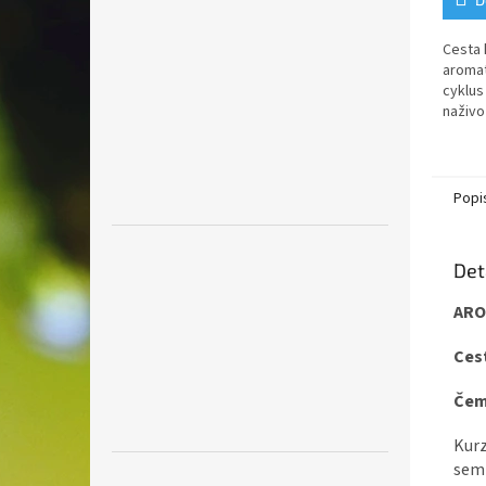
Cesta 
aromat
cyklus
naživo
které 
svět a
všech..
Popi
Det
ARO
Ces
Čem
Kurz
semi