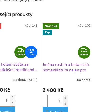
 svět rostlin, jak jej neznáte.
sející produkty
Kód:
141
Kód:
102
Novinka
Tip
Z
Z
11 000
Kč
ZDARMA
D
ZDARMA
D
–13 %
A
A
 kolem světa za
Jména rostlin a botanická
R
R
tickými rostlinami -
nomenklatura nejen pro
M
M
s 5 seminářů
aromaterapeuty
A
A
Na dotaz
(>5 ks)
Na dotaz
Průměrné
hodnocení
0 Kč
2 400 Kč
produktu
je
5,0
z
5
o košíku