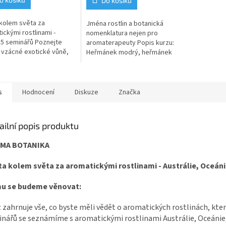
Do košíku
hvězdiček.
kolem světa za
Jména rostlin a botanická
ickými rostlinami -
nomenklatura nejen pro
 5 seminářů Poznejte
aromaterapeuty Popis kurzu:
 vzácné exotické vůně,
Heřmánek modrý, heřmánek
ještě neznáte. Objevujte
římský, heřmánek žlutý, co je
romatických rostlin
spojuje a co odlišuje? Jsou to
.
vůbec...
s
Hodnocení
Diskuze
Značka
ailní popis produktu
MA BOTANIKA
ta kolem světa za aromatickými rostlinami -
Austrálie, Oceáni
u se budeme věnovat:
 zahrnuje vše, co byste měli vědět o aromatických rostlinách, které
nářů se seznámíme s aromatickými rostlinami Austrálie, Oceánie, 