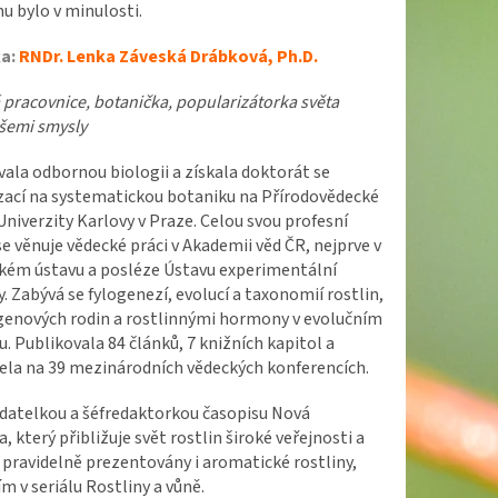
mu bylo v minulosti.
a:
RNDr. Lenka Záveská Drábková, Ph.D.
pracovnice, botanička, popularizátorka světa
všemi smysly
ala odbornou biologii a získala doktorát se
izací na systematickou botaniku na Přírodovědecké
Univerzity Karlovy v Praze. Celou svou profesní
se věnuje vědecké práci v Akademii věd ČR, nejprve v
kém ústavu a posléze Ústavu experimentální
. Zabývá se fylogenezí, evolucí a taxonomií rostlin,
 genových rodin a rostlinnými hormony v evolučním
. Publikovala 84 článků, 7 knižních kapitol a
ela na 39 mezinárodních vědeckých konferencích.
adatelkou a šéfredaktorkou časopisu Nová
, který přibližuje svět rostlin široké veřejnosti a
 pravidelně prezentovány i aromatické rostliny,
m v seriálu Rostliny a vůně.