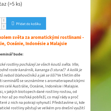
taz
(>5 ks)
Přidat do košíku
kolem světa za aromatickými rostlinami -
lie, Oceánie, Indonésie a Malajsie
eminář bude:
ké rostliny pocházejí ze všech koutů světa. Víte,
dně roste kanárník, kananga či sturač?
A kolik je
ů neboli blahovičníků a jak se liší?
Ve třetím díle
ěti seminářů se seznámíme s aromaterapeutickými
mi celé Austrálie, Oceánie, Indonésie i Malajsie.
i, v jakých biotopech dané rostliny rostou, od
 hor až po mořská pobřeží, co mají rády a proč
teré z nich na pokraji vyhynutí. Představíme si, kde
tické rostliny pěstují ve velkém pro dnešní využití