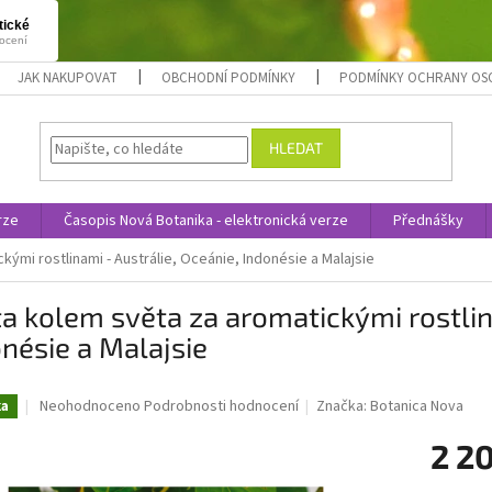
JAK NAKUPOVAT
OBCHODNÍ PODMÍNKY
PODMÍNKY OCHRANY OS
HLEDAT
rze
Časopis Nová Botanika - elektronická verze
Přednášky
ými rostlinami - Austrálie, Oceánie, Indonésie a Malajsie
a kolem světa za aromatickými rostlina
nésie a Malajsie
Průměrné
Neohodnoceno
Podrobnosti hodnocení
Značka:
Botanica Nova
ka
hodnocení
produktu
2 2
je
0,0