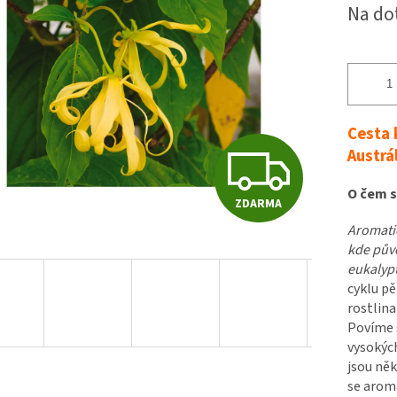
Měrná
Na do
z
cena:
5
hvězdiček.
Cesta 
Z
Austrá
O čem s
ZDARMA
D
Aromatic
kde půvo
eukalypt
A
cyklu p
rostlina
Povíme s
R
vysokých
jsou něk
se aroma