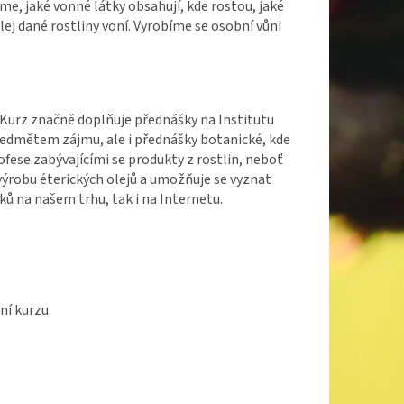
eme, jaké vonné látky obsahují, kde rostou, jaké
ej dané rostliny voní. Vyrobíme se osobní vůni
Kurz značně doplňuje přednášky na Institutu
ředmětem zájmu, ale i přednášky botanické, kde
ofese zabývajícími se produkty z rostlin, neboť
 výrobu éterických olejů a umožňuje se vyznat
ů na našem trhu, tak i na Internetu.
ní kurzu.