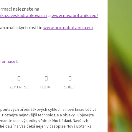
ormací naleznete na
kazaveskadrabkova.cz/
a
www.novabotanika.eu/
 aromatických rostlin
www.aromabotanika.eu/
informace
ZEPTAT SE
HLÍDAT
SDÍLET
, v poutavých přednáškových cyklech a nové knize Léčivá
lin. Poznejte nejnovější technologie a objevy. Objevujte
. Seznamte se s výsledky vědeckého bádání. Navštivte
hé další na Vás čeká nejen v časopise Nová Botanika.