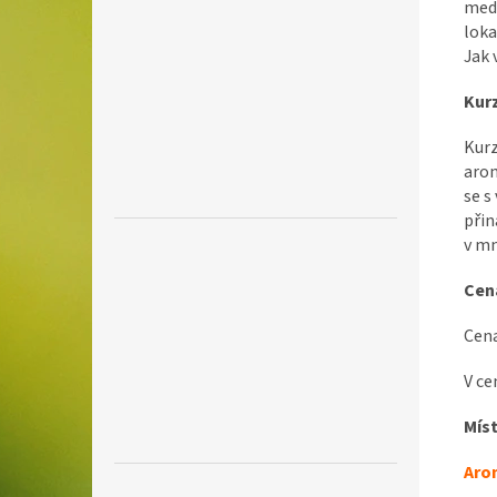
meda
loka
Jak 
Kurz
Kurz
arom
se s
přin
v mn
Cen
Cena
V ce
Mís
Aro