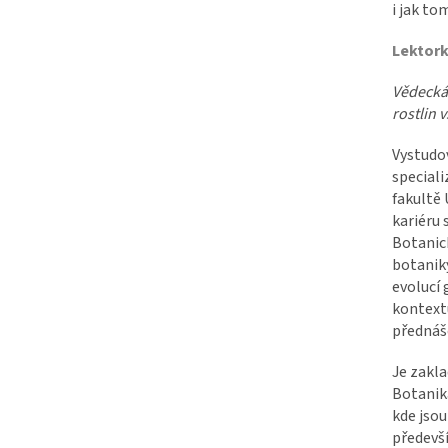
M
i jak to
Lektork
A
Vědecká 
rostlin 
Vystudov
special
fakultě 
kariéru 
Botanic
botaniky
evolucí
kontextu
přednáš
Je zakl
Botanika
kde jsou
předevší