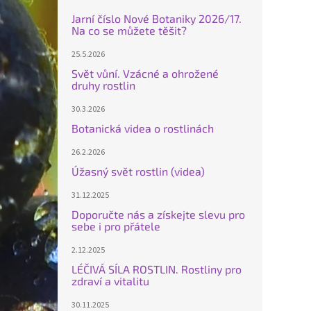
Jarní číslo Nové Botaniky 2026/17.
Na co se můžete těšit?
25.5.2026
Svět vůní. Vzácné a ohrožené
druhy rostlin
30.3.2026
Botanická videa o rostlinách
26.2.2026
Úžasný svět rostlin (videa)
31.12.2025
Doporučte nás a získejte slevu pro
sebe i pro přátele
2.12.2025
LÉČIVÁ SÍLA ROSTLIN. Rostliny pro
zdraví a vitalitu
30.11.2025