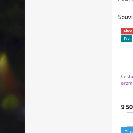
Poznejte
Souvi
Akce
Tip
Cesta
aroma
cyklu
9 50
D