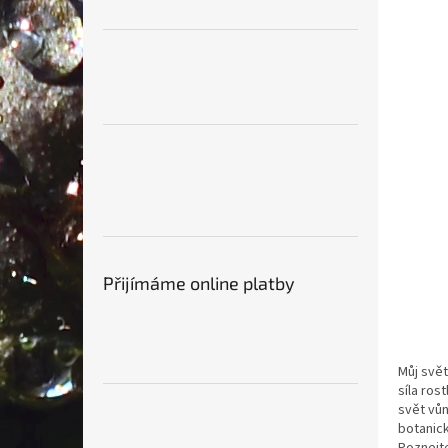
Přijímáme online platby
Můj svět
síla ros
svět vůn
botanick