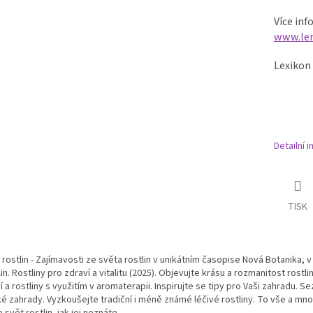
Více inf
www.len
Lexikon
Detailní 
TISK
 rostlin - Zajímavosti ze světa rostlin v unikátním časopise Nová Botanika
tlin. Rostliny pro zdraví a vitalitu (2025). Objevujte krásu a rozmanitost rost
í a rostliny s využitím v aromaterapii. Inspirujte se tipy pro Vaši zahradu
é zahrady. Vyzkoušejte tradiční i méně známé léčivé rostliny. To vše a mno