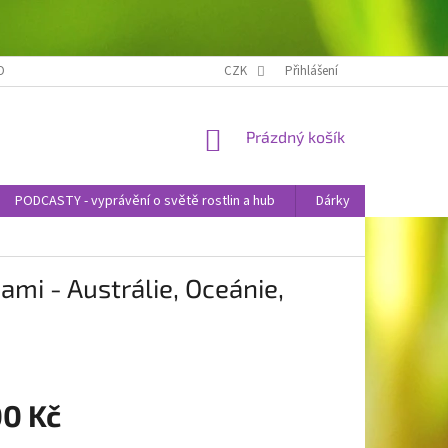
OBNÍCH ÚDAJŮ
NOVINKY
CZK
Přihlášení
NÁKUPNÍ
Prázdný košík
KOŠÍK
PODCASTY - vyprávění o světě rostlin a hub
Dárky
Knihy
mi - Austrálie, Oceánie,
00 Kč