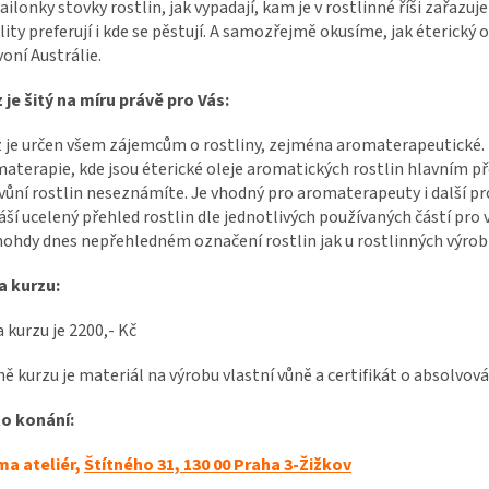
ilonky stovky rostlin, jak vypadají, kam je v rostlinné říši zařazuj
lity preferují i kde se pěstují.
A samozřejmě okusíme, jak éterický ol
voní Austrálie.
 je šitý na míru právě pro Vás:
 je určen všem zájemcům o rostliny, zejména aromaterapeutické. 
aterapie, kde jsou éterické oleje aromatických rostlin hlavním p
 vůní rostlin neseznámíte. Je vhodný pro aromaterapeuty i další pr
áší ucelený přehled rostlin dle jednotlivých používaných částí pro
ohdy dnes nepřehledném označení rostlin jak u rostlinných výrobk
a kurzu:
 kurzu je 2200,- Kč
ně kurzu je materiál na výrobu vlastní vůně a certifikát o absolvová
to konání:
ma ateliér,
Štítného 31, 130 00 Praha 3-Žižkov