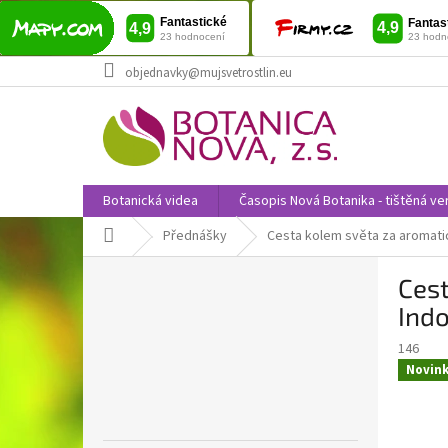
Přejít
objednavky@mujsvetrostlin.eu
na
obsah
Botanická videa
Časopis Nová Botanika - tištěná ve
Domů
Přednášky
Cesta kolem světa za aromatick
P
Cest
o
s
Indo
t
146
r
Novin
a
n
n
í