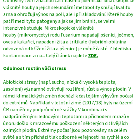
Obiloviny tvoří značnou část našeho jídelníčku. Mikroskopické
vláknité houby a jejich sekundární metabolity snižují kvalitu
zrna a ohrožují výnos na poli, ale i při skladování. Které houby
patří mezi tyto patogeny a jak se jim bránit, se velmi
intenzivně studuje. Mikroskopické vláknité
houby (mikromycety) rodu Fusarium napadají pšenici, ječmen,
oves a kukuřici, napadení žita a tritikale (hybridní obilnina
odvozená od křížení žita a pšenice) je méně časté. Z hlediska
kontaminace zrna... Celý článek najdete
ZDE.
Odolnost rostlin vůči stresu
Abiotické stresy (např. sucho, nízká či vysoká teplota,
zasolení) významně ovlivňují rozšíření, růst a výnos plodin. V
rámci klimatických změn dochází k častějším výkyvům počasí
do extrémů. Například v letošní zimě (2017/18) byly na území
ČR naměřeny podprůměrné srážky. V kombinaci s
nadprůměrnými lednovými teplotami a příchodem mrazů v
únoru došlo k mrazovému poškození některých citlivějších
ozimých plodin. Extrémy počasí jsou pozorovány na celém
světě a s tím přichází tlak odborné veřejnosti na rychlé a co