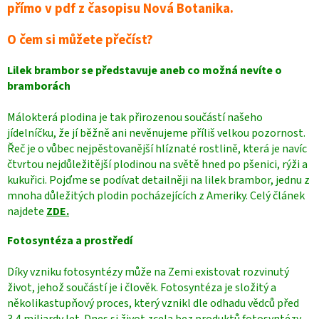
přímo v pdf z časopisu Nová Botanika.
O čem si můžete přečíst?
Lilek brambor se představuje aneb co možná nevíte o
bramborách
Málokterá plodina je tak přirozenou součástí našeho
jídelníčku, že jí běžně ani nevěnujeme příliš velkou pozornost.
Řeč je o vůbec nejpěstovanější hlíznaté rostlině, která je navíc
čtvrtou nejdůležitější plodinou na světě hned po pšenici, rýži a
kukuřici. Pojďme se podívat detailněji na lilek brambor, jednu z
mnoha důležitých plodin pocházejících z Ameriky. Celý článek
najdete
ZDE.
Fotosyntéza a prostředí
Díky vzniku fotosyntézy může na Zemi existovat rozvinutý
život, jehož součástí je i člověk. Fotosyntéza je složitý a
několikastupňový proces, který vznikl dle odhadu vědců před
3,4 miliardy let. Dnes si život zcela bez produktů fotosyntézy,