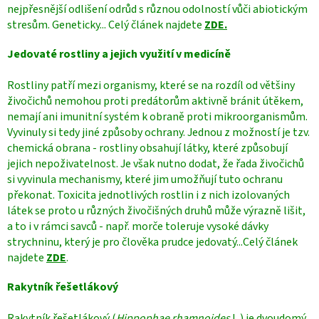
nejpřesnější odlišení odrůd s různou odolností vůči abiotickým
stresům. Geneticky... Celý článek najdete
ZDE.
Jedovaté rostliny a jejich využití v medicíně
Rostliny patří mezi organismy, které se na rozdíl od většiny
živočichů nemohou proti predátorům aktivně bránit útěkem,
nemají ani imunitní systém k obraně proti mikroorganismům.
Vyvinuly si tedy jiné způsoby ochrany. Jednou z možností je tzv.
chemická obrana - rostliny obsahují látky, které způsobují
jejich nepoživatelnost. Je však nutno dodat, že řada živočichů
si vyvinula mechanismy, které jim umožňují tuto ochranu
překonat. Toxicita jednotlivých rostlin i z nich izolovaných
látek se proto u různých živočišných druhů může výrazně lišit,
a to i v rámci savců - např. morče toleruje vysoké dávky
strychninu, který je pro člověka prudce jedovatý...Celý článek
najdete
ZDE
.
Rakytník řešetlákový
Rakytník řešetlákový (
Hippophae rhamnoides
L.) je dvoudomý