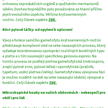
ochranou reprodukčních orgánů a využíváním mechanismů
výběru životaschopnějšího pylu považována za hlavní příčinu
jejich evolučního úspěchu. Většina krytosemenných
rostlin...Celý článek najdete
ZDE.
Růst pylové láčky: od opylení k oplození
Vývoj a funkce samčího gametofytu krytosemenných rostlin
představuje komplexní sled na sebe navazujících procesu, který
vyžaduje koordinovanou spolupráci rozličných buněčných typu
a pletiv a s tím související specifickou genovou expresi. Na
tomto procesu se podílejí pletiva gametofytická (mikrospora,
zrající pylové zrno, pylová láčka) i sporofytická (prašník,
tapetum, vodicí pletiva čnělky). Gametofytickou vývojovou fázi
je možno rozdělit na dvě na sebe navazující období, vývojové a
funkční...Celý článek najdete
ZDE.
Mikroskopické houby na našich obilovinách - nebezpečí pro
obilí i pro lidi