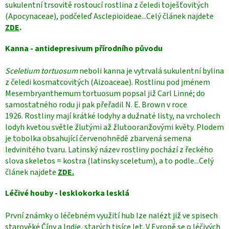
sukulentní trsovitě rostoucí rostlina z čeledi toješťovitých
(Apocynaceae),
podčeleď Asclepioideae...Celý článek najdete
ZDE
.
Kanna - antidepresivum přírodního původu
Sceletium tortuosum
neboli kanna je vytrvalá sukulentní bylina
z čeledi kosmatcovitých (Aizoaceae). Rostlinu pod jménem
Mesembryanthemum tortuosum popsal již Carl Linné; do
samostatného rodu ji pak přeřadil N. E. Brown v roce
1926. Rostliny mají krátké lodyhy a dužnaté listy, na vrcholech
lodyh kvetou světle žlutými až žlutooranžovými květy. Plodem
je tobolka obsahující červenohnědě zbarvená semena
ledvinitého tvaru. Latinský název rostliny pochází z řeckého
slova skeletos = kostra (latinsky sceletum), a to podle...Celý
článek najdete
ZDE.
Léčivé houby - lesklokorka lesklá
První známky o léčebném využití hub lze nalézt již ve spisech
starověké Číny a Indie, starých tisíce let. V Evropě se o léčivých