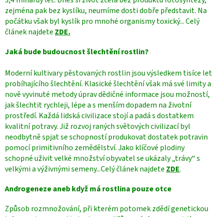
zejména pak bez kyslíku, neumíme dosti dobře představit. Na
počátku však byl kyslík pro mnohé organismy toxický... Celý
článek najdete
ZDE.
Jaká bude budoucnost šlechtění rostlin?
Moderní kultivary pěstovaných rostlin jsou výsledkem tisíce let
probíhajícího šlechtění. Klasické šlechtění však má své limity a
nově vyvinuté metody úprav dědičné informace jsou možností,
jak šlechtit rychleji, lépe a s menším dopadem na životní
prostředí. Každá lidská civilizace stojí a padá s dostatkem
kvalitní potravy. Již rozvoj raných světových civilizací byl
neodbytně spjat se schopností produkovat dostatek potravin
pomocí primitivního zemědělství. Jako klíčové plodiny
schopné uživit velké množství obyvatel se ukázaly „trávy“ s
velkými a výživnými semeny...Celý článek najdete
ZDE
.
Androgeneze aneb když má rostlina pouze otce
Způsob rozmnožování, při kterém potomek zdědí genetickou