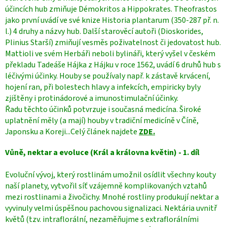
účincích hub zmiňuje Démokritos a Hippokrates. Theofrastos
jako první uvádí ve své knize Historia plantarum (350-287 př. n.
l.) 4 druhy a názvy hub. Další starověcí autoři (Dioskorides,
Plinius Starší) zmiňují vesměs poživatelnost či jedovatost hub.
Mattioli ve svém Herbáři neboli bylináři, který vyšel v českém
překladu Tadeáše Hájka z Hájku v roce 1562, uvádí 6 druhů hub s
léčivými účinky. Houby se používaly např. k zástavě krvácení,
hojení ran, při bolestech hlavy a infekcích, empiricky byly
zjištěny i protinádorové a imunostimulační účinky.
Řadu těchto účinků potvrzuje i současná medicína. Široké
uplatnění měly (a mají) houby v tradiční medicíně v Číně,
Japonsku a Koreji...Celý článek najdete
ZDE.
Vůně, nektar a evoluce (Král a královna květin) - 1. díl
Evoluční vývoj, který rostlinám umožnil osídlit všechny kouty
naší planety, vytvořil síť vzájemně komplikovaných vztahů
mezi rostlinami a živočichy. Mnohé rostliny produkují nektar a
vyvinuly velmi úspěšnou pachovou signalizaci. Nektária uvnitř
květů (tzv. intraflorální, nezaměňujme s extraflorálními