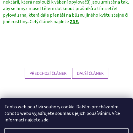
nektárii, která neslouží k vábení opylovačů) jsou umístěna tak,
aby se hmyz musel tělem dotknout prašníků a tím setřel
pylová zrna, která dále přenáší na bliznu jiného květu stejné či
jiné rostliny...Celý článek najdete
ZDE.
PŘEDCHOZÍ ČLÁNEK
DALŠÍ ČLÁNEK
Z
á
p
Tento web používá soubory cookie. Dalším procházením
a
tohoto webu vyjadřujete souhlas s jejich používáním. Více
t
informací najdete
zde
.
í
Vytvořil Shoptet