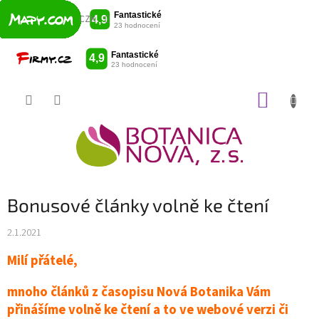
CZK
Přejít
NÁKUP
na
obsah
KOŠÍK
Bonusové články volně ke čtení
2.1.2021
Milí přátelé,
mnoho článků z časopisu Nová Botanika Vám
přinášíme volně ke čtení a to ve webové verzi či