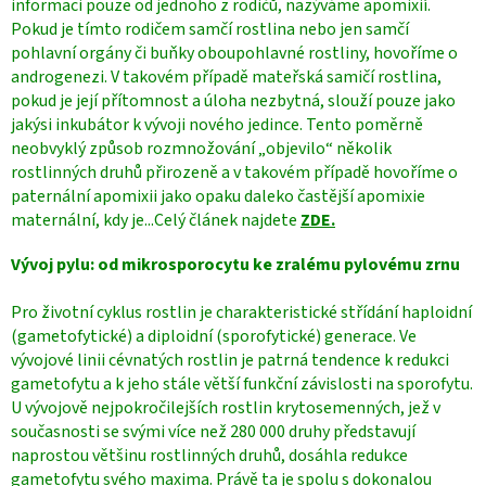
informaci pouze od jednoho z rodičů, nazýváme apomixií.
Pokud je tímto rodičem samčí rostlina nebo jen samčí
pohlavní orgány či buňky oboupohlavné rostliny, hovoříme o
androgenezi. V takovém případě mateřská samičí rostlina,
pokud je její přítomnost a úloha nezbytná, slouží pouze jako
jakýsi inkubátor k vývoji nového jedince. Tento poměrně
neobvyklý způsob rozmnožování „objevilo“ několik
rostlinných druhů přirozeně a v takovém případě hovoříme o
paternální apomixii jako opaku daleko častější apomixie
maternální, kdy je...Celý článek najdete
ZDE.
Vývoj pylu: od mikrosporocytu ke zralému pylovému zrnu
Pro životní cyklus rostlin je charakteristické střídání haploidní
(gametofytické) a diploidní (sporofytické) generace. Ve
vývojové linii cévnatých rostlin je patrná tendence k redukci
gametofytu a k jeho stále větší funkční závislosti na sporofytu.
U vývojově nejpokročilejších rostlin krytosemenných, jež v
současnosti se svými více než 280 000 druhy představují
naprostou většinu rostlinných druhů, dosáhla redukce
gametofytu svého maxima. Právě ta je spolu s dokonalou