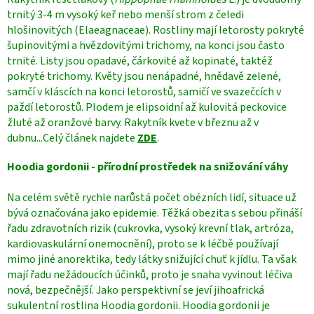
trnitý 3-4 m vysoký keř nebo menší strom z čeledi
hlošinovitých (Elaeagnaceae). Rostliny mají letorosty pokryté
šupinovitými a hvězdovitými trichomy, na konci jsou často
trnité. Listy jsou opadavé, čárkovité až kopinaté, taktéž
pokryté trichomy. Květy jsou nenápadné, hnědavě zelené,
samčí v kláscích na konci letorostů, samičí ve svazečcích v
paždí letorostů. Plodem je elipsoidní až kulovitá peckovice
žluté až oranžové barvy. Rakytník kvete v březnu až v
dubnu...Celý článek najdete
ZDE
.
Hoodia gordonii - přírodní prostředek na snižování váhy
Na celém světě rychle narůstá počet obézních lidí, situace už
bývá označována jako epidemie. Těžká obezita s sebou přináší
řadu zdravotních rizik (cukrovka, vysoký krevní tlak, artróza,
kardiovaskulární onemocnění), proto se k léčbě používají
mimo jiné anorektika, tedy látky snižující chuť k jídlu. Ta však
mají řadu
nežádoucích účinků, proto je snaha vyvinout léčiva
nová, bezpečnější. Jako perspektivní se jeví jihoafrická
sukulentní rostlina Hoodia gordonii. Hoodia gordonii je