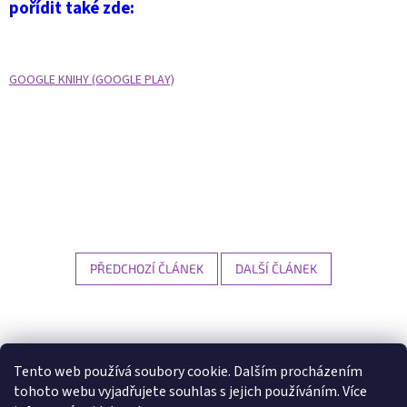
pořídit také zde:
GOOGLE KNIHY (GOOGLE PLAY)
PŘEDCHOZÍ ČLÁNEK
DALŠÍ ČLÁNEK
Z
á
p
Tento web používá soubory cookie. Dalším procházením
a
tohoto webu vyjadřujete souhlas s jejich používáním. Více