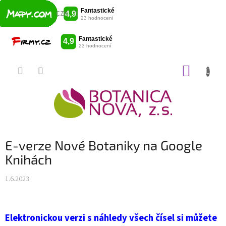
CZK
Přejít
NÁKUP
na
obsah
KOŠÍK
E-verze Nové Botaniky na Google
Knihách
1.6.2023
Elektronickou verzi s náhledy všech čísel si můžete