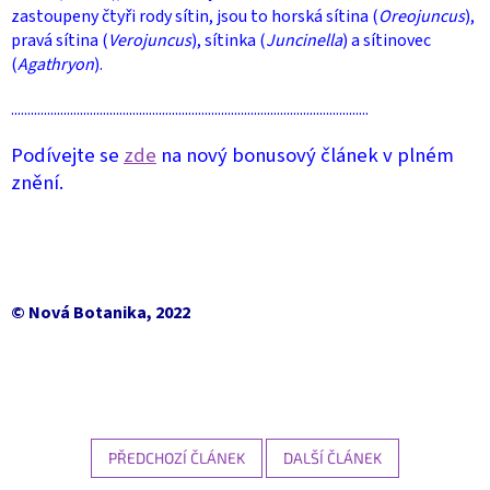
zastoupeny čtyři rody sítin, jsou to horská sítina (
Oreojuncus
),
pravá sítina (
Verojuncus
), sítinka (
Juncinella
) a sítinovec
(
Agathryon
).
.............................................................................................................
Podívejte se
zde
na nový bonusový článek v plném
znění.
© Nová Botanika, 2022
PŘEDCHOZÍ ČLÁNEK
DALŠÍ ČLÁNEK