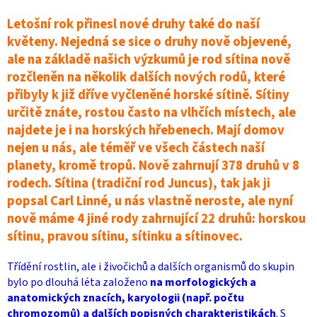
Letošní rok přinesl nové druhy také do naší
květeny. Nejedná se sice o druhy nově objevené,
ale na základě našich výzkumů je rod sítina nově
rozčleněn na několik dalších nových rodů, které
přibyly k již dříve vyčleněné horské sítině. Sítiny
určitě znáte, rostou často na vlhčích místech, ale
najdete je i na horských hřebenech. Mají domov
nejen u nás, ale téměř ve všech částech naší
planety, kromě tropů. Nově zahrnují 378 druhů v 8
rodech. Sítina (tradiční rod Juncus), tak jak ji
popsal Carl Linné, u nás vlastně neroste, ale nyní
nově máme 4 jiné rody zahrnující 22 druhů: horskou
sítinu, pravou sítinu, sítinku a sítinovec.
Třídění rostlin, ale i živočichů a dalších organismů do skupin
bylo po dlouhá léta založeno
na morfologických a
anatomických znacích, karyologii (např. počtu
chromozomů) a dalších popisných charakteristikách
. S