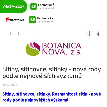
CZK
Přejít
NÁKUP
na
obsah
KOŠÍK
Sítiny, sítinovce, sítinky - nové rody
podle nejnovějších výzkumů
29.11.2022
Sítiny, sítinovce, sítinky. Rozmanitost sítin - nové
rody podle nejnovějších výzkumů