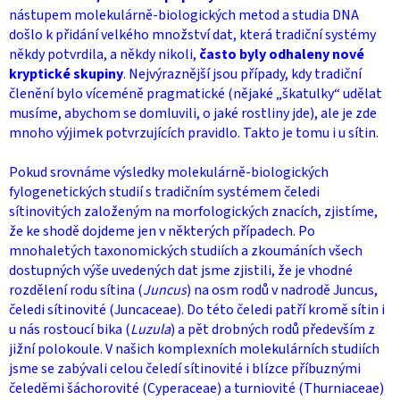
nástupem molekulárně-biologických metod a studia DNA
došlo k přidání velkého množství dat, která tradiční systémy
někdy potvrdila, a někdy nikoli,
často byly odhaleny nové
kryptické skupiny
. Nejvýraznější jsou případy, kdy tradiční
členění bylo víceméně pragmatické (nějaké „škatulky“ udělat
musíme, abychom se domluvili, o jaké rostliny jde), ale je zde
mnoho výjimek potvrzujících pravidlo. Takto je tomu i u sítin.
Pokud srovnáme výsledky molekulárně-biologických
fylogenetických studií s tradičním systémem čeledi
sítinovitých založeným na morfologických znacích, zjistíme,
že ke shodě dojdeme jen v některých případech. Po
mnohaletých taxonomických studiích a zkoumáních všech
dostupných výše uvedených dat jsme zjistili, že je vhodné
rozdělení rodu sítina (
Juncus
) na osm rodů v nadrodě Juncus,
čeledi sítinovité (Juncaceae). Do této čeledi patří kromě sítin i
u nás rostoucí bika (
Luzula
) a pět drobných rodů především z
jižní polokoule. V našich komplexních molekulárních studiích
jsme se zabývali celou čeledí sítinovité i blízce příbuznými
čeleděmi šáchorovité (Cyperaceae) a turniovité (Thurniaceae)