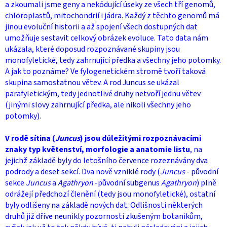
a zkoumali jsme geny a nekódující úseky ze všech tří genomů,
chloroplastů, mitochondrií i jádra. Každý z těchto genomů má
jinou evoluční historii a až spojení všech dostupných dat
umožňuje sestavit celkový obrázek evoluce. Tato data nám
ukázala, které doposud rozpoznávané skupiny jsou
monofyletické, tedy zahrnující předka a všechny jeho potomky.
A jak to poznáme? Ve fylogenetickém stromě tvoří taková
skupina samostatnou větev. A rod Juncus se ukázal
parafyletickým, tedy jednotlivé druhy netvoří jednu větev
(jinými slovy zahrnující předka, ale nikoli všechny jeho
potomky).
V rodě sítina (
Juncus
) jsou důležitými rozpoznávacími
znaky typ květenství, morfologie a anatomie listu
, na
jejichž základě byly do letošního července rozeznávány dva
podrody a deset sekcí. Dva nově vzniklé rody (
Juncus
- původní
sekce
Juncus
a
Agathryon
-původní subgenus
Agathryon
) plně
odrážejí předchozí členění (tedy jsou monofyletické), ostatní
byly odlišeny na základě nových dat. Odlišnosti některých
druhů již dříve neunikly pozornosti zkušeným botanikům,