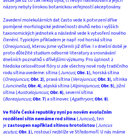
avšak jak už to tak někdy bývá, ti nebyli následováni a jejich
názory nebyly širokou botanickou veřejností akceptovány.
Zavedení molekulárních dat často vede k potvrzení dříve
pomíjené morfologické jedinečnosti druhů nebo i vyšších
taxonomických jednotek a následně vede k vytvoření nového
členění. Typickým příkladem je např. rod horská sítina
(
Oreojuncus
), kterou jsme vyčlenili již dříve. I v dnešní době je
proto důležité studium odborné literatury a srovnávání
dnešních poznatků s dřívějšími výzkumy. Pro úplnost z
hlediska celosvětové flóry si zde všechny nové rody tradičního
rodu sítina uvedeme: sítina (
Juncus
;
Obr. 1
), horská sítina
(
Oreojuncus
;
Obr. 2
), pravá sítina (
Verojuncus
;
Obr. 3
), sítinka
(
Juncinella
;
Obr. 4
), alpská sítina (
Alpinojuncus
;
Obr. 5
), jižní
sítina (
Australojuncus
;
Obr. 6
), severní sítina
(
Boreojuncus
;
Obr. 7
) a sítinovec (
Agathryon
;
Obr. 8
).
Ve flóře České republiky nyní po novém evolučním
rozdělení sítin nemáme rod sítina
(
Juncus
), ten
je
zastoupen například sítinou hrotolistou
(
Juncus
acutus
;
Obr. 1
), rostoucí nejblíže ve Středomoří. U nás máme