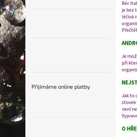
Bér ita
je bez 
léčivá 
organis
Přečtět
ANDRO
Je mož
při kt
organi
NEJST
Přijímáme online platby
Jak to 
stovek 
není n
Vypravm
O HŘE