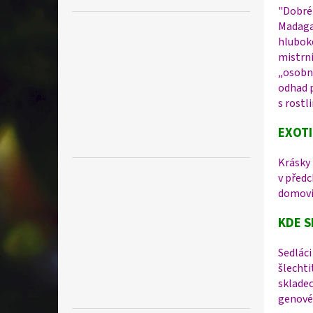
"Dobré 
Madagas
hluboké
mistrní
„osobní
odhad p
s rostl
EXOTI
Krásky 
v předc
domovin
KDE S
Sedláci
šlechti
skladec
genové