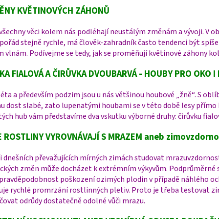
ĚNY KVĚTINOVÝCH ZÁHONŮ
šechny věci kolem nás podléhají neustálým změnám a vývoji. V obla
pořád stejně rychle, má člověk-zahradník často tendenci být spíš
 vlnám. Podívejme se tedy, jak se proměňují květinové záhony ko
KA FIALOVÁ A ČIRŮVKA DVOUBARVÁ - HOUBY PRO OKO I 
éta a především podzim jsou u nás většinou houbové „žně“. S obl
u dost slabé, zato lupenatými houbami se v této době lesy přímo
ých hub vám představíme dva vskutku výborné druhy: čirůvku fialo
E ROSTLINY VYROVNÁVAJÍ S MRAZEM aneb zimovzdornos
i dnešních převažujících mírných zimách studovat mrazuvzdornost?
ických změn může docházet k extrémním výkyvům. Podprůměrné sr
 pravděpodobnost poškození ozimých plodin v případě náhlého och
e rychlé promrzání rostlinných pletiv. Proto je třeba testovat z
čovat odrůdy dostatečně odolné vůči mrazu.