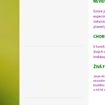
NEVID
Sinice 
experim
měsící
planety
CHORO
V tomto
živých 
hnědou
ŽIVÁ 
Jinan dv
nezměněn
buddhis
a od té 