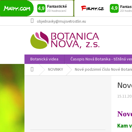
Přejít
objednavky@mujsvetrostlin.eu
na
obsah
Botanická videa
Časopis Nová Botanika - tištěná ve
Domů
NOVINKY
Nové podzimní číslo Nové Botan
P
Nov
o
s
15.11.20
t
r
a
Nov
n
n
Kam v
í