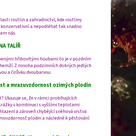
sti rostlin a zahradnictví, kde rostliny
e konzervativní a nepodléhat tak snadno
lem nás.
NA TALÍŘ
íbenými hřibovitými houbami to je v pozdním
 hemží. Z mnoha podzimních dobrých jedlých
vou a čirůvku dvoubarvou.
t a mrazuvzdornost ozimých plodin
 Ukazuje se, že v rámci probíhajících
ážky v kombinaci s vyššími teplotami
lazení a zároveň chybějící sněhová vrstva
imovzdornost plodin a následně k pěstování