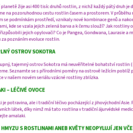
 planetě žije asi 400 tisíc druhů rostlin, z nichž každý pátý druh j
e na pozoruhodnou cestu rostlin časem a prostorem. V průběhu mi
 se podmínkám prostředí, vznikaly nové kombinace genů a nakonec
ami, kde se vzala jejich zelená barva a k čemu slouží? Jak rostliny
izpůsobili jejich opylovači? Co je Pangea, Gondwana, Laurasie a
 za poznáním evoluce rostlin.
PLNÝ OSTROV SOKOTRA
pný, tajemný ostrov Sokotra má neuvěřitelné bohatství rostlin (i 
me. Seznamte se s přírodními poměry na ostrově ležícím poblíž p
e v našem novém seriálu vzácné rostliny zblízka.
KI – LÉČIVÉ OVOCE
 je potravina, ale i tradiční léčivo pocházející z jihovýchodní Asi
vních látek, díky nimž má tato rostlina v tradiční ájurvédské medic
ejte amalaki.
 HMYZU S ROSTLINAMI ANEB KVĚTY NEOPYLUJÍ JEN VČE