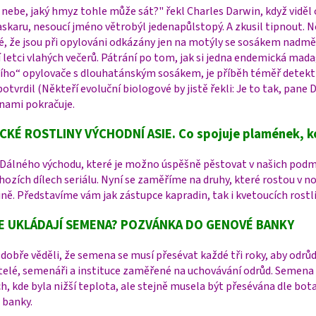
nebe, jaký hmyz tohle může sát?" řekl Charles Darwin, když viděl 
karu, nesoucí jméno větrobýl jedenapůlstopý. A zkusil tipnout. Ně
, že jsou při opylováni odkázány jen na motýly se sosákem nadměrn
 letci vlahých večerů. Pátrání po tom, jak si jedna endemická mada
ho“ opylovače s dlouhatánským sosákem, je příběh téměř detektiv
otvrdil (Někteří evoluční biologové by jistě řekli: Je to tak, pane 
inami pokračuje.
CKÉ ROSTLINY VÝCHODNÍ ASIE. Co spojuje plamének, k
Dálného východu, které je možno úspěšně pěstovat v našich podmí
hozích dílech seriálu. Nyní se zaměříme na druhy, které rostou v 
ě. Představíme vám jak zástupce kapradin, tak i kvetoucích rostli
E UKLÁDAJÍ SEMENA? POZVÁNKA DO GENOVÉ BANKY
 dobře věděli, že semena se musí přesévat každé tři roky, aby odr
telé, semenáři a instituce zaměřené na uchovávání odrůd. Semena 
h, kde byla nižší teplota, ale stejně musela být přesévána dle bot
 banky.