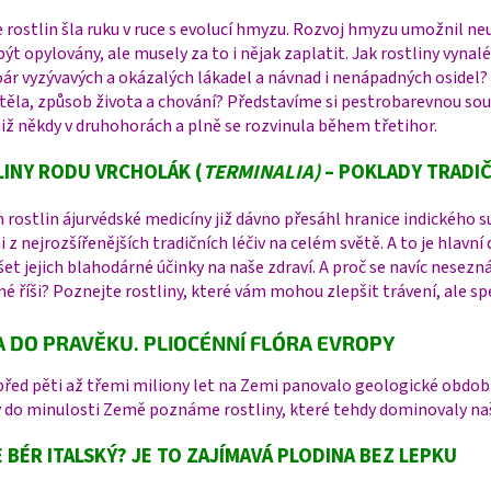
 rostlin šla ruku v ruce s evolucí hmyzu. Rozvoj hmyzu umožnil neu
být opylovány, ale musely za to i nějak zaplatit. Jak rostliny vyna
ár vyzývavých a okázalých lákadel a návnad i nenápadných osidel?
těla, způsob života a chování? Představíme si pestrobarevnou sou
již někdy v druhohorách a plně se rozvinula během třetihor.
INY RODU VRCHOLÁK (
TERMINALIA)
– POKLADY TRADIČ
rostlin ájurvédské medicíny již dávno přesáhl hranice indického s
 z nejrozšířenějších tradičních léčiv na celém světě. A to je hlavn
et jejich blahodárné účinky na naše zdraví. A proč se navíc nese
né říši? Poznejte rostliny, které vám mohou zlepšit trávení, ale sp
A DO PRAVĚKU. PLIOCÉNNÍ FLÓRA EVROPY
řed pěti až třemi miliony let na Zemi panovalo geologické obdob
y do minulosti Země poznáme rostliny, které tehdy dominovaly n
 BÉR ITALSKÝ? JE TO ZAJÍMAVÁ PLODINA BEZ LEPKU