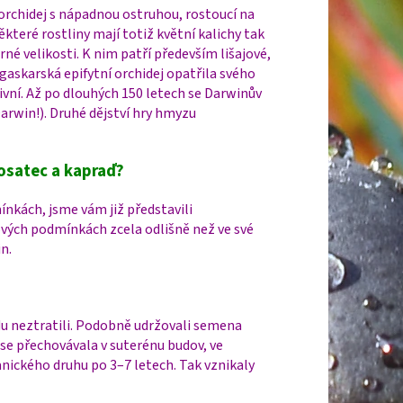
orchidej s nápadnou ostruhou, rostoucí na
které rostliny mají totiž květní kalichy tak
é velikosti. K nim patří především lišajové,
gaskarská epifytní orchidej opatřila svého
ní. Až po dlouhých 150 letech se Darwinův
Darwin!). Druhé dějství hry hmyzu
osatec a kapraď?
nkách, jsme vám již představili
nových podmínkách zcela odlišně než ve své
n.
ůdu neztratili. Podobně udržovali semena
se přechovávala v suterénu budov, ve
anického druhu po 3–7 letech. Tak vznikaly