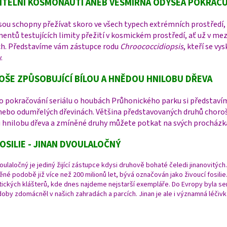
ITELNÍ KOSMONAUTI ANEB VESMÍRNÁ ODYSEA POKRAČUJ
jsou schopny přežívat skoro ve všech typech extrémních prostředí, 
entů testujících limity přežití v kosmickém prostředí, ať už v m
ch. Představíme vám zástupce rodu
Chroococcidiopsis
, kteří se vy
.
ŠE ZPŮSOBUJÍCÍ BÍLOU A HNĚDOU HNILOBU DŘEVA
 pokračování seriálu o houbách Průhonického parku si představím
nebo odumřelých dřevinách. Většina představovaných druhů choroš
 hnilobu dřeva a zmíněné druhy můžete potkat na svých procházk
FOSILIE - JINAN DVOULALOČNÝ
oulaločný je jediný žijící zástupce kdysi druhově bohaté čeledi jinanovitých.
é podobě již více než 200 milionů let, bývá označován jako živoucí fosilie
tických klášterů, kde dnes najdeme nejstarší exempláře. Do Evropy byla s
doby zdomácněl v našich zahradách a parcích. Jinan je ale i významná léčivk