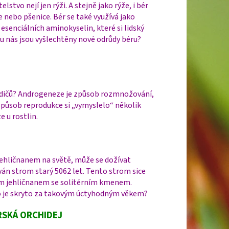
stvo nejí jen rýži. A stejně jako rýže, i bér
e nebo pšenice. Bér se také využívá jako
 esenciálních aminokyselin, které si lidský
 u nás jsou vyšlechtěny nové odrůdy béru?
odičů? Androgeneze je způsob rozmnožování,
působ reprodukce si „vymyslelo“ několik
 u rostlin.
m jehličnanem na světě, může se dožívat
ván strom starý 5062 let. Tento strom sice
ím jehličnanem se solitérním kmenem.
 Co je skryto za takovým úctyhodným věkem?
RSKÁ ORCHIDEJ