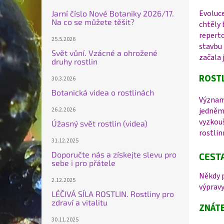
Evoluce
Jarní číslo Nové Botaniky 2026/17.
Na co se můžete těšit?
chtěly 
reperto
25.5.2026
stavbu 
Svět vůní. Vzácné a ohrožené
začala 
druhy rostlin
ROSTL
30.3.2026
Botanická videa o rostlinách
Význam 
jedněmi
26.2.2026
vyzkouš
Úžasný svět rostlin (videa)
rostlin
31.12.2025
Doporučte nás a získejte slevu pro
CEST
sebe i pro přátele
Někdy p
2.12.2025
výprav
LÉČIVÁ SÍLA ROSTLIN. Rostliny pro
zdraví a vitalitu
ZNÁTE
30.11.2025