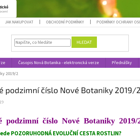
JAK NAKUPOVAT
OBCHODNÍ PODMÍNKY
PODMÍNKY OCHRANY OS
HLEDAT
rze
Časopis Nová Botanika - elektronická verze
Přednášky
iky 2019/2
é podzimní číslo Nové Botaniky 2019/
19
é podzimní číslo Nové Botaniky 2019/
ede POZORUHODNÁ EVOLUČNÍ CESTA ROSTLIN?