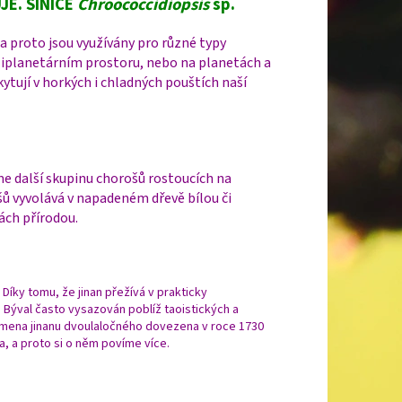
E. SINICE
Chroococcidiopsis
sp.
a proto jsou využívány pro různé typy
eziplanetárním prostoru, nebo na planetách a
skytují v horkých i chladných pouštích naší
e další skupinu chorošů rostoucích na
ů vyvolává v napadeném dřevě bílou či
ách přírodou.
 Díky tomu, že jinan přežívá v prakticky
. Býval často vysazován poblíž taoistických a
emena jinanu dvoulaločného dovezena v roce 1730
a, a proto si o něm povíme více.