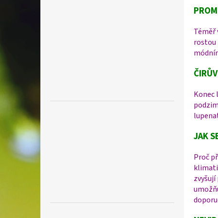
PROM
Téměř v
rostou 
módním
ČIRŮV
Konec l
podzim
lupenat
JAK S
Proč př
klimat
zvyšují
umožňuj
doporu