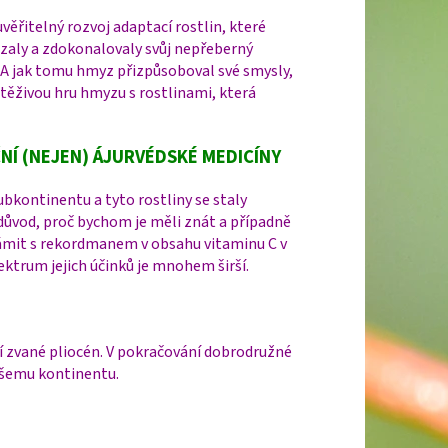
věřitelný rozvoj adaptací rostlin, které
lézaly a zdokonalovaly svůj nepřeberný
 A jak tomu hmyz přizpůsoboval své smysly,
těživou hru hmyzu s rostlinami, která
NÍ (NEJEN) ÁJURVÉDSKÉ MEDICÍNY
ubkontinentu a tyto rostliny se staly
í důvod, proč bychom je měli znát a případně
známit s rekordmanem v obsahu vitaminu C v
ektrum jejich účinků je mnohem širší.
í zvané pliocén. V pokračování dobrodružné
ašemu kontinentu.