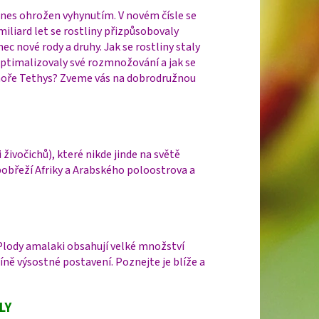
e dnes ohrožen vyhynutím. V novém čísle se
liard let se rostliny přizpůsobovaly
 nové rody a druhy. Jak se rostliny staly
 optimalizovaly své rozmnožování a jak se
 moře Tethys? Zveme vás na dobrodružnou
živočichů), které nikde jinde na světě
obřeží Afriky a Arabského poloostrova a
e. Plody amalaki obsahují velké množství
íně výsostné postavení. Poznejte je blíže a
LY