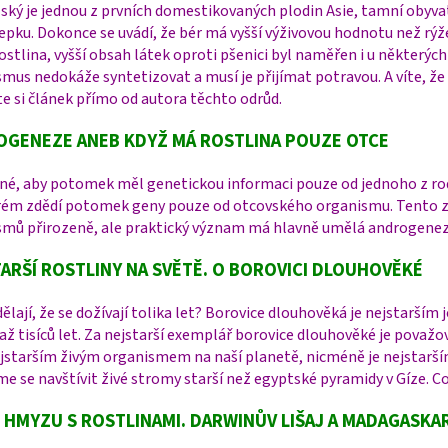
lský je jednou z prvních domestikovaných plodin Asie, tamní obyvatel
lepku. Dokonce se uvádí, že bér má vyšší výživovou hodnotu než rýž
rostlina, vyšší obsah látek oproti pšenici byl naměřen i u některých
mus nedokáže syntetizovat a musí je přijímat potravou. A víte, že
e si článek přímo od autora těchto odrůd.
GENEZE ANEB KDYŽ MÁ ROSTLINA POUZE OTCE
né, aby potomek měl genetickou informaci pouze od jednoho z r
erém zdědí potomek geny pouze od otcovského organismu. Tento z
smů přirozeně, ale praktický význam má hlavně umělá androgeneze
ARŠÍ ROSTLINY NA SVĚTĚ. O BOROVICI DLOUHOVĚKÉ
dělají, že se dožívají tolika let? Borovice dlouhověká je nejstarší
až tisíců let. Za nejstarší exemplář borovice dlouhověké je považo
ejstarším živým organismem na naší planetě, nicméně je nejstarš
e se navštívit živé stromy starší než egyptské pyramidy v Gíze.
 HMYZU S ROSTLINAMI. DARWINŮV LIŠAJ A MADAGASKA