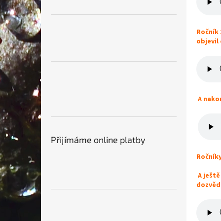
Ročník 
objevil 
A nakon
Přijímáme online platby
Ročníky
A ještě
dozvědě