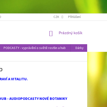
OBNÍCH ÚDAJŮ
NOVINKY
CZK
Přihlášení
NÁKUPNÍ
Prázdný košík
KOŠÍK
PODCASTY - vyprávění o světě rostlin a hub
Dárky
Knihy
b
AVÍ A VITALITU.
HUB - AUDIOPODCASTY NOVÉ BOTANIKY