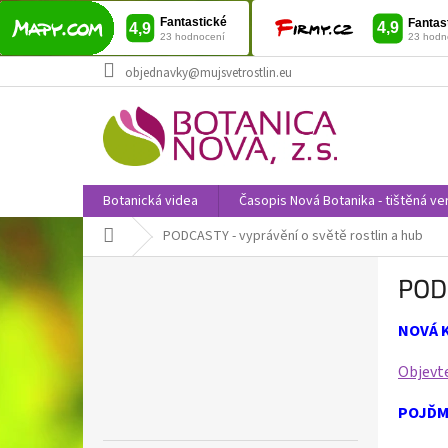
Přejít
objednavky@mujsvetrostlin.eu
na
obsah
Botanická videa
Časopis Nová Botanika - tištěná ve
Domů
PODCASTY - vyprávění o světě rostlin a hub
P
PODC
o
s
NOVÁ K
t
r
Objevte
a
n
POJĎM
n
í