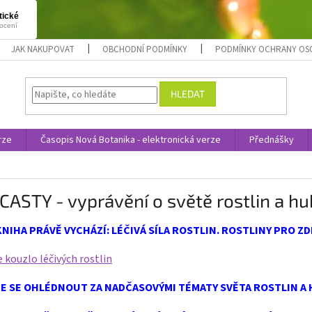
JAK NAKUPOVAT
OBCHODNÍ PODMÍNKY
PODMÍNKY OCHRANY OS
HLEDAT
rze
Časopis Nová Botanika - elektronická verze
Přednášky
ASTY - vyprávění o světě rostlin a hu
NIHA PRÁVĚ VYCHÁZÍ: LÉČIVÁ SÍLA ROSTLIN. ROSTLINY PRO ZDR
 kouzlo léčivých rostlin
E SE OHLÉDNOUT ZA NADČASOVÝMI TÉMATY SVĚTA ROSTLIN A 