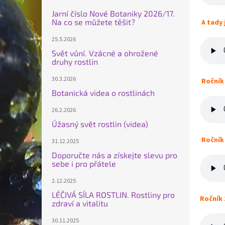
Jarní číslo Nové Botaniky 2026/17.
Na co se můžete těšit?
A tady 
25.5.2026
Svět vůní. Vzácné a ohrožené
druhy rostlin
30.3.2026
Ročník 
Botanická videa o rostlinách
26.2.2026
Úžasný svět rostlin (videa)
Ročník
31.12.2025
Doporučte nás a získejte slevu pro
sebe i pro přátele
2.12.2025
LÉČIVÁ SÍLA ROSTLIN. Rostliny pro
Ročník 
zdraví a vitalitu
30.11.2025