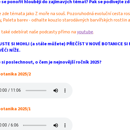
 se ponořit hlouběji do zajímavých témat? Pak se podívejte z
 zde témata jako Z moře na souš. Pozoruhodná evoluční cesta rost
y, Paleta barev - odhalte kouzlo starodávných barvířských rostlin a 
 také odebírat naše podcasty přímo na
youtube
.
JSTE SI MOHLI (a stále můžete) PŘEČÍST V NOVÉ BOTANICE 
ĚČI NÍŽE.
 si poslechnout, o čem je nejnovější ročník 2025?
otanika 2025/2
otanika 2025/1