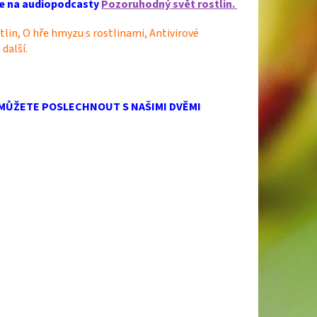
de na audiopodcasty
Pozoruhodný svět rostlin.
lin, O hře hmyzu s rostlinami, Antivirové
další.
SI MŮŽETE POSLECHNOUT S NAŠIMI DVĚMI