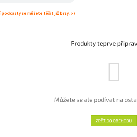
í podcasty se můžete těšit již brzy. :-)
Produkty teprve připra
Můžete se ale podívat na osta
ZPĚT DO OBCHODU