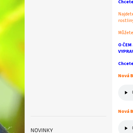
Chcete
p
a
Najdete
n
rostlin
e
l
Můžete
O ČEM 
VYPRAV
Chcete
Nová B
Nová B
NOVINKY