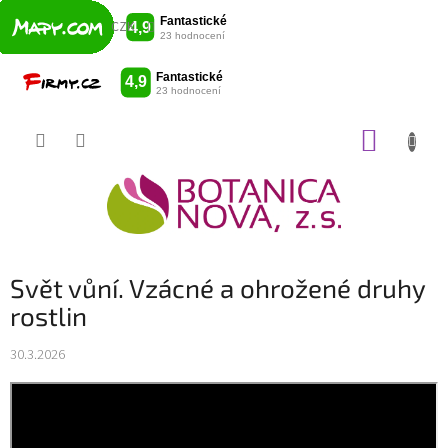
CZK
Přejít
NÁKUP
na
obsah
KOŠÍK
Svět vůní. Vzácné a ohrožené druhy
rostlin
30.3.2026