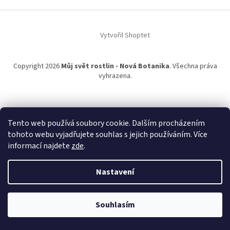
a
t
í
Vytvořil Shoptet
Copyright 2026
Můj svět rostlin - Nová Botanika
. Všechna práva
vyhrazena.
Tento web používá soubory cookie. Dalším procházením
tohoto webu vyjadřujete souhlas s jejich používáním. Více
informací najdete
zde
.
Nastavení
NOVÁ KNIHA: LÉČIVÁ SÍLA ROSTLIN. Objednávat můžete v sekcích
Dárky/Knihy. E-verze Léčivé síly rostlin právě vyšla. Sledujte naše
Souhlasím
botanická videa bez reklam (vlevo nahoře).