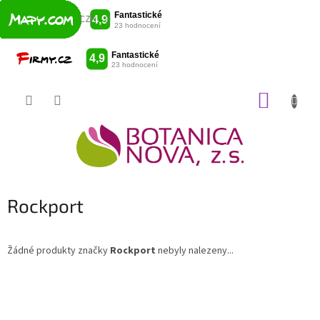
CZK
Přejít
NÁKUP
na
obsah
KOŠÍK
Rockport
Žádné produkty značky
Rockport
nebyly nalezeny...
Z
á
p