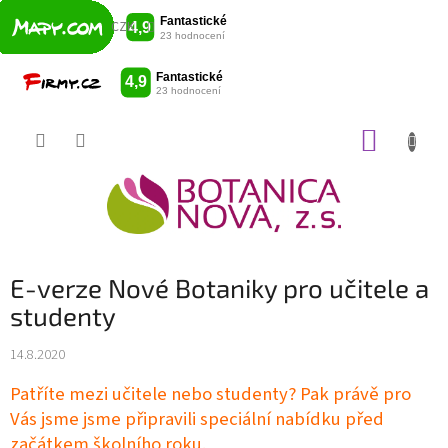
CZK
Přejít
NÁKUP
na
obsah
KOŠÍK
E-verze Nové Botaniky pro učitele a
studenty
14.8.2020
Patříte mezi učitele nebo studenty? Pak právě pro
Vás jsme jsme připravili speciální nabídku před
začátkem školního roku.